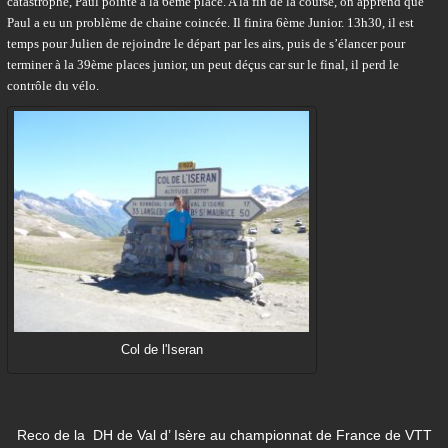
catastrophe, Paul pointe à la 6ème place. A la fin de la course, on apprend que
Paul a eu un problème de chaine coincée. Il finira 6ème Junior. 13h30, il est
temps pour Julien de rejoindre le départ par les airs, puis de s’élancer pour
terminer à la 39ème places junior, un peut déçus car sur le final, il perd le
contrôle du vélo.
Col de l'Iseran
Reco de la DH de Val d’ Isère au championnat de France de VTT