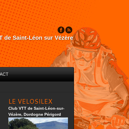
T de Saint-Léon sur Vézère
ACT
LE VELOSILEX
Club VTT de Saint-Léon-sur-
Vézère, Dordogne Périgord