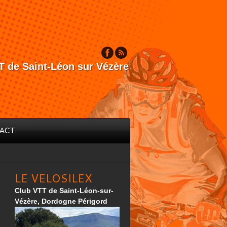
T de Saint-Léon sur Vézère
ACT
LE VELOSILEX
Club VTT de Saint-Léon-sur-
Vézère, Dordogne Périgord